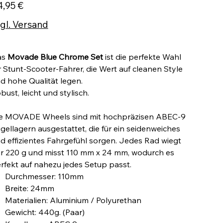
s
4,95 €
gl. Versand
as
Movade Blue Chrome Set
ist die perfekte Wahl
r Stunt-Scooter-Fahrer, die Wert auf cleanen Style
d hohe Qualität legen.
bust, leicht und stylisch.
e MOVADE Wheels sind mit hochpräzisen ABEC-9
gellagern ausgestattet, die für ein seidenweiches
d effizientes Fahrgefühl sorgen. Jedes Rad wiegt
r 220 g und misst 110 mm x 24 mm, wodurch es
rfekt auf nahezu jedes Setup passt.
Durchmesser: 110mm
Breite: 24mm
Materialien: Aluminium / Polyurethan
Gewicht: 440g. (Paar)