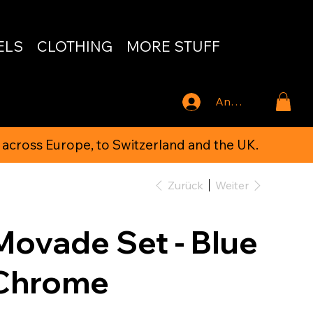
ELS
CLOTHING
MORE STUFF
Anmelden
 across Europe, to Switzerland and the UK.
Zurück
Weiter
Movade Set - Blue
Chrome