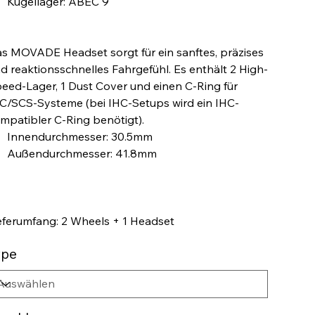
Kugellager: ABEC 9
s MOVADE Headset sorgt für ein sanftes, präzises
d reaktionsschnelles Fahrgefühl. Es enthält 2 High-
eed-Lager, 1 Dust Cover und einen C-Ring für
C/SCS-Systeme (bei IHC-Setups wird ein IHC-
mpatibler C-Ring benötigt).
Innendurchmesser: 30.5mm
Außendurchmesser: 41.8mm
eferumfang: 2 Wheels + 1 Headset
ype