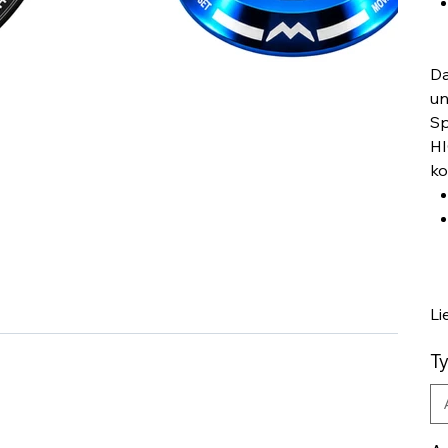
Da
un
Sp
HI
ko
Li
T