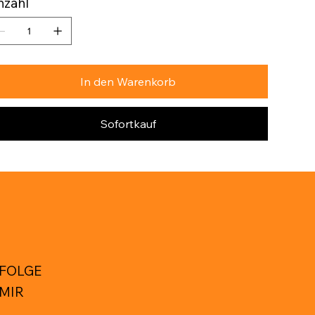
nzahl
In den Warenkorb
Sofortkauf
FOLGE
MIR