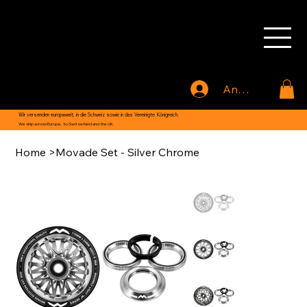
MOVADE
Anmelden
Wir versenden europaweit, in die Schweiz sowie in das Vereinigte Königreich.
We ship across Europe, to Switzerland and the UK.
Home
>
Movade Set - Silver Chrome