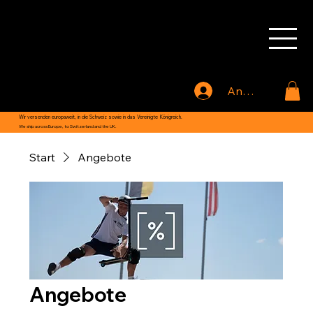
MOVADE
Anmelden
Wir versenden europaweit, in die Schweiz sowie in das Vereinigte Königreich.
We ship across Europe, to Switzerland and the UK.
Start
Angebote
Angebote